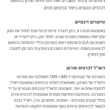
ביטחוניות וניהול משברים ואת העדיפויות שלהן בהתאם
לנהלים הטובים ביותר בביטחון פנים.
טיימרים דינמיים
באמצעות תכונה זו, ניתן להגדיר טיימרים על-מנת למדוד את הזמן
שקריאות נמצאות במצבים שונים. לאחר מכן, ניתן להגדיר או
לשנות את SLA (הסכמות רמות השירות) וכללי ההסלמה בהתאם
לביצועים בשטח. הטיימרים המובנים בפתרון זה הם: זמן לתגובה
וזמן לפתרון.
דוא"ל לכרטיס אירוע
המערכת של קונסיסט ל-IMS ו-CMS משתלבת עם מערכת
הדוא"ל של הארגון, ומאפשרת לשלוח כרטיסים באמצעות דוא"ל
לכתובת אחת או יותר. חשבונות הדוא"ל הנכנסים מנוטרים על ידי
המערכת, וההודעות החדשות מומרות אוטומטית לכרטיס אירוע
(כולל קבצים מצורפים – תמונות, מסמכים, וכו'). דוא"ל נכנס
הקשור לכרטיסים קיימים נוסף אוטומטית למקטע ההודעות