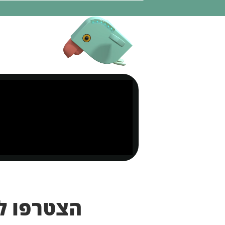
בהגשת טו
הצטרפו ל-10 מיליון משתמשים ברחבי ה