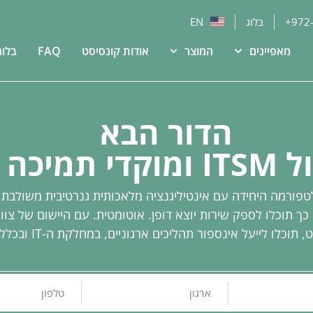
+972
בלוג
EN
מאפיינים
המוצר
אודות קונסיסט
FAQ
בלוג
הדור הבא
כה ושירות
פורמה היחידה עם אינטיליגנציה מלאכותית גנרטיבית משולבת 
יהול ה-IT. כך תוכלו לספק שירות יוצא דופן. אוטומטית. עם היישום של 
תוכלו לייעל אינספור תהליכים ארגוניים, במחלקת ה-IT ובכלל הארגון.