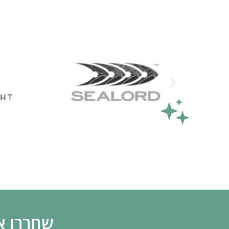
שחררו א