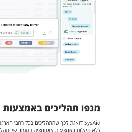
מנפו תהליכים באמצעות SysAid
SysAid דואגת לכך שהתהליכים בכל רחבי הארג
ללא תקלות באמצעות אוטומציה ותזמור של תהליכ