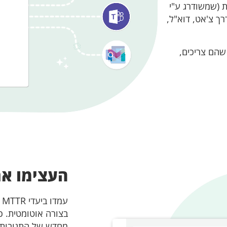
 (שמשודרג ע"י
רך צ'אט, דוא"ל,
הם צריכים,
העצימו את 
ע
בצורה אוטומטית. כ
מחדש של התגובות ל