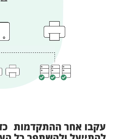
עקבו אחר ההתקדמות כד
להתייעל ולהשתפר כל הע