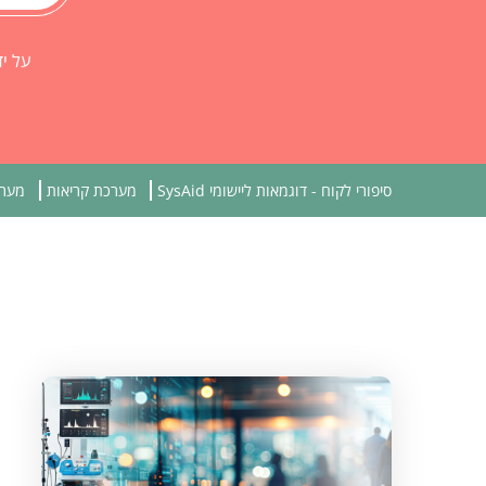
סיפורי לקוח - דוגמאות ליישומי SysAid
מערכת קריאות
מערכ