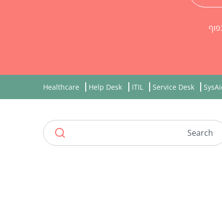
 לקבל חומר שיווקי רלוונטי מ-SysAid, בכפוף
Healthcare
Help Desk
ITIL
Service Desk
SysAi