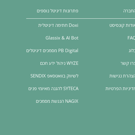
חברה
פתרונות דיגיטל נוספים
ודות קונסיסט
Doxi חתימה דיגיטלית
Glassix & AI Bot
FA
לוג
PB Digital מסמכים דיגיטלים
רו קשר
WYZE ניהול ידע חכם
צהרת נגישות
לשיווק בוואטסאפ SENDIX
דיניות הפרטיות
SYTECA להגנה מאיומי פנים
NAGIX הנגשת מסמכים