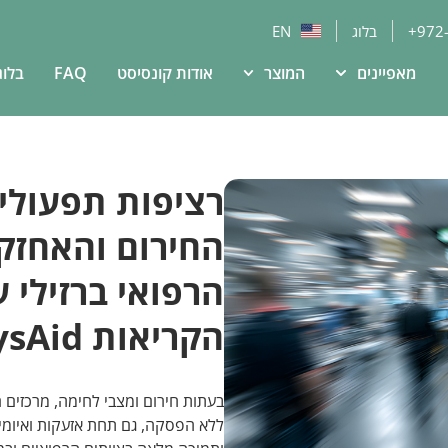
+972
בלוג
EN
מאפיינים
המוצר
אודות קונסיסט
FAQ
בלוג
רציפות תפעולי
החירום והאחזק
הרפואי ברזילי 
הקריאות SysAid של קונסיסט
בעתות חירום ומצבי לחימה, מרכזים ר
ללא הפסקה, גם תחת אזעקות ואיומי