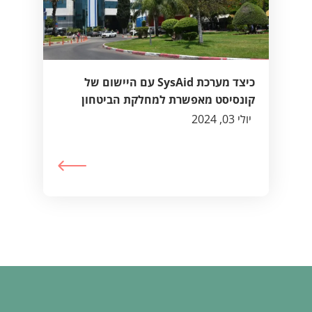
כיצד מערכת SysAid עם היישום של
קונסיסט מאפשרת למחלקת הביטחון
לנהל ביעילות את תחומי האבטחה במרכז
יולי 03, 2024
הרפואי "שמיר" (אסף הרופא)