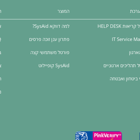
ערכת
המוצר
ה
אות HELP DESK
למה דווקא SysAid?
א
IT Service 
פתרון ענן זוכה פרסים
Q
ארגון
פורטל משתמשי קצה
ב
 תהליכים ארגוניים
SysAid קופיילוט
צ
י ביטחון ואבטחה
ה
מ