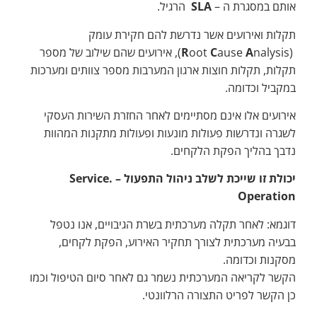
אותם במסגרת ה –
SLA
הרגיל.
תקלות ואירועים אשר נדרשת להם חקירת עומק
(
A
ause
C
oot
R
nalysis), אירועים שהם שילוב של מספר
תקלות, תקלות חוצות ארגון המערבות מספר צוותים ומערכות
במקביל וכדומה.
אירועים אלו אינם מסתיימים לאחר החזרת השירות העסקי
לשגרה ונדרשות פעולות מונעות ופעולות מתקנות המהוות
נדבך בהליך הפקת הלקחים.
יכולת זו שייכת לשלב ניהול התפעול –
.Service
Operation
דוגמא: לאחר תקלה מערכתית בשרת הגיבויים, אנו נטפל
בבעיה מערכתית לצורך תחקיר האירוע, הפקת לקחים,
מסקנות וכדומה.
הקשר לקריאה המערכתית נשמר גם לאחר סיום הטיפול וכמו
כן הקשר לפריט התצורה הרלוונטי.