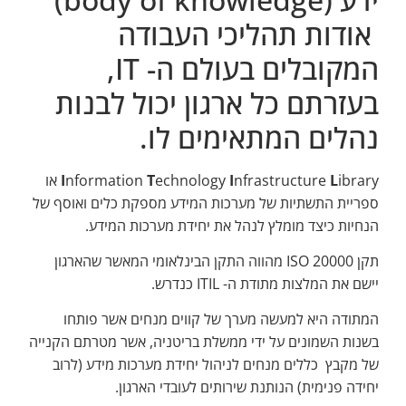
אודות תהליכי העבודה
המקובלים בעולם ה- IT,
בעזרתם כל ארגון יכול לבנות
נהלים המתאימים לו.
L
nfrastructure
I
echnology
T
nformation
I
ibrary או
ספריית התשתיות של מערכות המידע מספקת כלים ואוסף של
הנחיות כיצד מומלץ לנהל את יחידת מערכות המידע.
תקן ISO 20000 מהווה התקן הבינלאומי המאשר שהארגון
יישם את המלצות מתודת ה- ITIL כנדרש.
המתודה היא למעשה מערך של קווים מנחים אשר פותחו
בשנות השמונים על ידי ממשלת בריטניה, אשר מטרתם הקנייה
של מקבץ כללים מנחים לניהול יחידת מערכות מידע (לרוב
יחידה פנימית) הנותנת שירותים לעובדי הארגון.