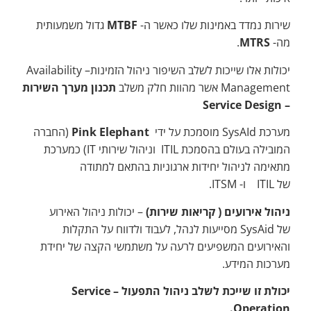
שירות נמדד באמינות שלו כאשר ה-
MTBF
גדול משמעותית
מה-
MTRS
.
יכולות אלו שייכות לשלב השיפור ניהול הזמינות– Availability
Management אשר מהוות חלק משלב
תכנון מערך השירות
– Service Design
מערכת SysAId מוסמכת על ידי
Pink Elephant
(החברה
המובילה בעולם בהסמכת ITIL וניהול שירותי IT) כמערכת
מתאימה לניהול יחידות ארגוניות בהתאם למתודה
של ITIL ו- ITSM.
ניהול אירועים ( קריאות שירות)
– יכולות ניהול האירוע
של SysAid מסייעות לנהל, לעבוד ולדווח על התקלות
והאירועים המשפיעים לרעה על משתמשי הקצה של יחידת
מערכות המידע.
יכולת זו שייכת לשלב ניהול התפעול –
Service
.
Operation