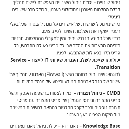
ניהול שינויים – יכולת ניהול השינויים מאפשרת ליישם תהליך
קבלת החלטות מאורגן ומתודולוגי בארגון, הכולל סבב אישורים
דיגיטלי.
כל שינוי מכיל שרשרת של אישורים על מנת להבטיח שכל בעלי
העניין ישקלו את השלכות השינוי לפי ביצועו.
בכדי שכל המידע הנדרש יהיה זמין למקבלי ההחלטות, תבניות
הזרימה מתארות את הסדר שבו כל פריט פעולה מתרחש, כל
פריט תלוי בפעולות שהתבצעו לפניו.
יכולת זו שייכת לשלב העברת שירותי
IT
לייצור –
Service
.
Transition
לדוגמא: שינוי חוק בחומת האש (Firewall) הארגוני, תהליך של
אישור של מנהל אבטחת המידע וביצוע של מנהל התשתיות.
CMDB
– ניהול תצורה
– יכולת לצפות בהשפעה העסקית של
פריט התצורה וביחסי הגומלין של פריט התצורה עם פריטי
תצורה נוספים ובכך לקבל החלטות בהתאם לחשיבות המשימה
מול מיקום הפריט בעץ הארגוני.
Knowledge Base
– מאגר ידע – יכולת ניהול מאגר מאמרים