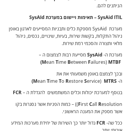
הניתנים להם.
SysAid ITIL
– תאימות ויישום במערכת
SysAId
מערכת SysAid מספקת כלים ותבניות המסייעים לארגון באופן
ניהול התקלות, בקשות שירות, בעיות, שינויים, נכסים, ניהול
מלאי ותצורה והסכמי רמת שירות.
מערכת ה-
SysAid
מסייעת רבות לצמצום ה –
M
ean
T
ime
B
etween
F
ailures)
MTBF)
ובכך לצמצם באופן משמעותי את את
ה-
MTRS)
ervice)
S
estore
R
o
T
ime
T
ean
M
בנוסף למערכת יכולות וכלים המשתמשים להגדלת ה –
FCR
R
all
C
irst
F
esolution)) – כמות הפניות אשר נסגרות בקו
אשר מספק את המענה הראשוני.
ככל שה-
FCR
גדול יותר כך השירות של יחידת מערכות המידע
איכותי יותר.