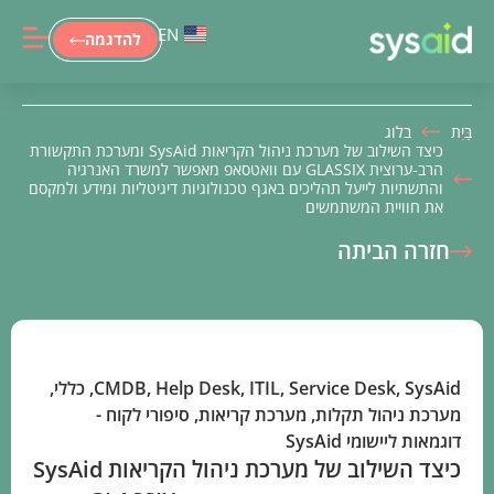
EN
להדגמה
בַּיִת
בלוג
כיצד השילוב של מערכת ניהול הקריאות SysAid ומערכת התקשורת
הרב-ערוצית GLASSIX עם וואטסאפ מאפשר למשרד האנרגיה
והתשתיות לייעל תהליכים באגף טכנולוגיות דיגיטליות ומידע ולמקסם
את חוויית המשתמשים
חזרה הביתה
SysAid
,
Service Desk
,
ITIL
,
Help Desk
,
CMDB
,
כללי
,
מערכת ניהול תקלות
,
מערכת קריאות
,
סיפורי לקוח -
דוגמאות ליישומי SysAid
כיצד השילוב של מערכת ניהול הקריאות SysAid