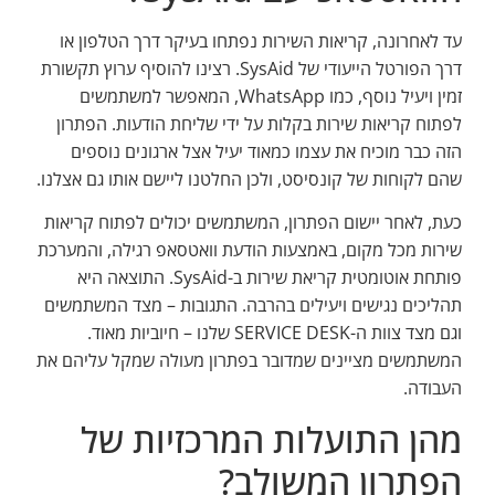
עד לאחרונה, קריאות השירות נפתחו בעיקר דרך הטלפון או
דרך הפורטל הייעודי של SysAid. רצינו להוסיף ערוץ תקשורת
זמין ויעיל נוסף, כמו WhatsApp, המאפשר למשתמשים
לפתוח קריאות שירות בקלות על ידי שליחת הודעות. הפתרון
הזה כבר מוכיח את עצמו כמאוד יעיל אצל ארגונים נוספים
שהם לקוחות של קונסיסט, ולכן החלטנו ליישם אותו גם אצלנו.
כעת, לאחר יישום הפתרון, המשתמשים יכולים לפתוח קריאות
שירות מכל מקום, באמצעות הודעת וואטסאפ רגילה, והמערכת
פותחת אוטומטית קריאת שירות ב-SysAid. התוצאה היא
תהליכים נגישים ויעילים בהרבה. התגובות – מצד המשתמשים
וגם מצד צוות ה-SERVICE DESK שלנו – חיוביות מאוד.
המשתמשים מציינים שמדובר בפתרון מעולה שמקל עליהם את
העבודה.
מהן התועלות המרכזיות של
הפתרון המשולב?