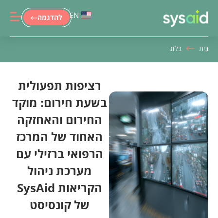
ITI
EN
להדגמה
SysAi
בַּיִת
בלוג
רציפות תפעולית
בשעת חירום: מוקד
החירום והאחזקה
האחוד של המרכז
הרפואי ברזילי עם
מערכת ניהול
הקריאות SysAid
של קונסיסט