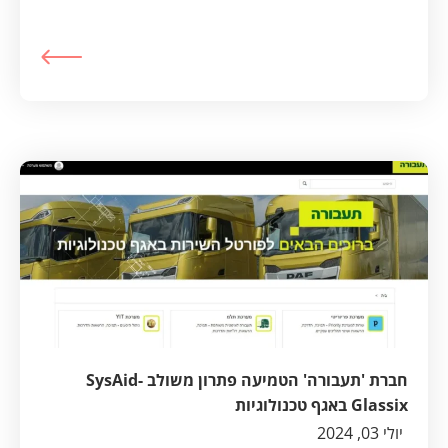
תהליכים באגף טכנולוגיות דיגיטליות ומידע ולמקסם
את חוויית המשתמשים
חברת 'תעבורה' הטמיעה פתרון משולב SysAid-
Glassix באגף טכנולוגיות
יולי 03, 2024