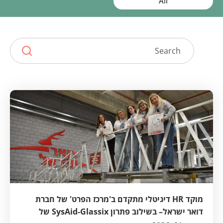
All
מוקד HR דיגיטלי מתקדם ב'מרכז הפרט' של חברת
דואר ישראל– בשילוב פתרון SysAid-Glassix של