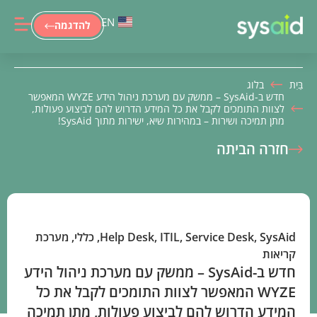
EN
להדגמה
בַּיִת
בלוג
חדש ב-SysAid – ממשק עם מערכת ניהול הידע WYZE המאפשר
לצוות התומכים לקבל את כל המידע הדרוש להם לביצוע פעולות,
מתן תמיכה ושירות – במהירות שיא, ישירות מתוך SysAid!
חזרה הביתה
SysAid
,
Service Desk
,
ITIL
,
Help Desk
,
כללי
,
מערכת
קריאות
חדש ב-SysAid – ממשק עם מערכת ניהול הידע
WYZE המאפשר לצוות התומכים לקבל את כל
המידע הדרוש להם לביצוע פעולות, מתן תמיכה