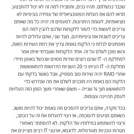
שכבר נכשלתם. תהיו כנים, ותסבירו למה זה לא יכול להתבצע;
תראו להם את העלות הפוטנציאלית של עמידה בציפיות לא
מציאותיות, לעומת היתרונות. לפעמים זה יהיה כל מה שאתם
צריכים לעשות כדי לעזור ללקוחות שלכם להבין למה הם
צריכים לשנות את ציפיותיהם. מצד שני, אתם עלולים להיות
מופתעים לגלות כי הלקוח באמת צריך את רמת השירות הזאת,
והוא מוכן לשלם על זה. אחד הלקוחות שעבדתי איתו אמר
למחלקת ה- IT שהם רוצים שירות מסוים שנכשל באופן מיידי.
מחלקת ה- IT הניחו כי 20 השניות הדרושות להתאוששות
אחרי RAID יהיה שירות טוב מספיק, אבל כאשר בדקתי עם
הלקוח הם באמת היו מוכנים לשלם את מה שנדרש כדי
להתאושש תוך ¼ שנייה – משום שאחרי משך הזמן הזה העלויות
לעסק תהיינה עצומות.
בכל מקרה, אתם צריכים להסכים מה באמת יכול להיות מושג.
כשאתם מגיעים להסכמה, אז רצוי להעלות את זה על הכתב,
ורצוי להשתמש במילותיו של הלקוח. לא להסתתר מאחורי
מטרות טכניות מעורפלות. לדוגמא, ארגוני IT רבים מציינים את