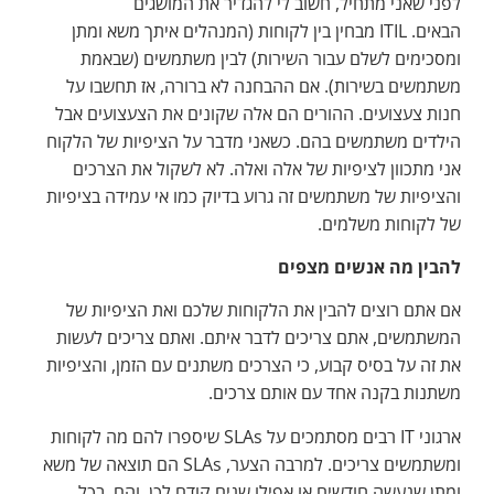
לפני שאני מתחיל, חשוב לי להגדיר את המושגים
הבאים. ITIL מבחין בין לקוחות (המנהלים איתך משא ומתן
ומסכימים לשלם עבור השירות) לבין משתמשים (שבאמת
משתמשים בשירות). אם ההבחנה לא ברורה, אז תחשבו על
חנות צעצועים. ההורים הם אלה שקונים את הצעצועים אבל
הילדים משתמשים בהם. כשאני מדבר על הציפיות של הלקוח
אני מתכוון לציפיות של אלה ואלה. לא לשקול את הצרכים
והציפיות של משתמשים זה גרוע בדיוק כמו אי עמידה בציפיות
של לקוחות משלמים.
להבין מה אנשים מצפים
אם אתם רוצים להבין את הלקוחות שלכם ואת הציפיות של
המשתמשים, אתם צריכים לדבר איתם. ואתם צריכים לעשות
את זה על בסיס קבוע, כי הצרכים משתנים עם הזמן, והציפיות
משתנות בקנה אחד עם אותם צרכים.
ארגוני IT רבים מסתמכים על SLAs שיספרו להם מה לקוחות
ומשתמשים צריכים. למרבה הצער, SLAs הם תוצאה של משא
ומתן שנעשה חודשים או אפילו שנים קודם לכן, והם, בכל