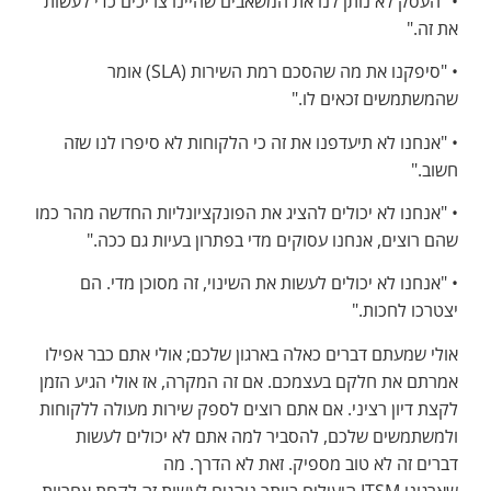
• "העסק לא נותן לנו את המשאבים שהיינו צריכים כדי לעשות
את זה."
• "סיפקנו את מה שהסכם רמת השירות (SLA) אומר
שהמשתמשים זכאים לו."
• "אנחנו לא תיעדפנו את זה כי הלקוחות לא סיפרו לנו שזה
חשוב."
• "אנחנו לא יכולים להציג את הפונקציונליות החדשה מהר כמו
שהם רוצים, אנחנו עסוקים מדי בפתרון בעיות גם ככה."
• "אנחנו לא יכולים לעשות את השינוי, זה מסוכן מדי. הם
יצטרכו לחכות."
אולי שמעתם דברים כאלה בארגון שלכם; אולי אתם כבר אפילו
אמרתם את חלקם בעצמכם. אם זה המקרה, אז אולי הגיע הזמן
לקצת דיון רציני. אם אתם רוצים לספק שירות מעולה ללקוחות
ולמשתמשים שלכם, להסביר למה אתם לא יכולים לעשות
דברים זה לא טוב מספיק. זאת לא הדרך. מה
שארגוני ITSM היעילים ביותר נוהגים לעשות זה לקחת אחריות