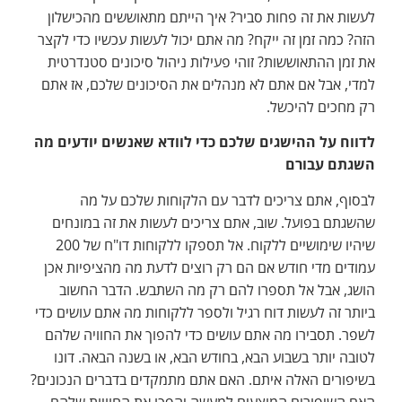
לעשות את זה פחות סביר? איך הייתם מתאוששים מהכישלון
הזה? כמה זמן זה ייקח? מה אתם יכול לעשות עכשיו כדי לקצר
את זמן ההתאוששות? זוהי פעילות ניהול סיכונים סטנדרטית
למדי, אבל אם אתם לא מנהלים את הסיכונים שלכם, אז אתם
רק מחכים להיכשל.
לדווח על ההישגים שלכם כדי לוודא שאנשים יודעים מה
השגתם עבורם
לבסוף, אתם צריכים לדבר עם הלקוחות שלכם על מה
שהשגתם בפועל. שוב, אתם צריכים לעשות את זה במונחים
שיהיו שימושיים ללקוח. אל תספקו ללקוחות דו"ח של 200
עמודים מדי חודש אם הם רק רוצים לדעת מה מהציפיות אכן
הושג, אבל אל תספרו להם רק מה השתבש. הדבר החשוב
ביותר זה לעשות דוח רגיל ולספר ללקוחות מה אתם עושים כדי
לשפר. תסבירו מה אתם עושים כדי להפוך את החוויה שלהם
לטובה יותר בשבוע הבא, בחודש הבא, או בשנה הבאה. דונו
בשיפורים האלה איתם. האם אתם מתמקדים בדברים הנכונים?
האם השיפורים המוצעים למעשה יהפכו את החוויות שלהם